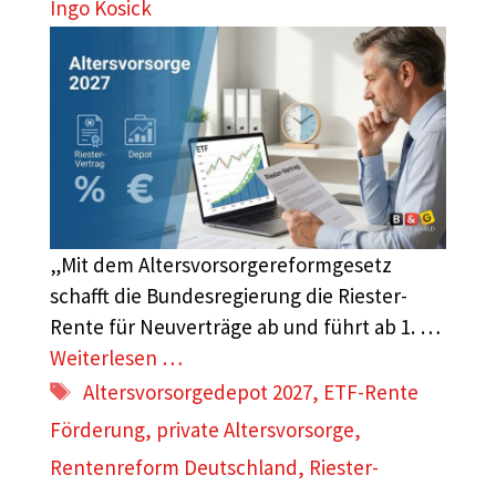
Ingo Kosick
„Mit dem Altersvorsorgereformgesetz
schafft die Bundesregierung die Riester-
Rente für Neuverträge ab und führt ab 1. …
Weiterlesen …
Schlagwörter
Altersvorsorgedepot 2027
,
ETF-Rente
Förderung
,
private Altersvorsorge
,
Rentenreform Deutschland
,
Riester-