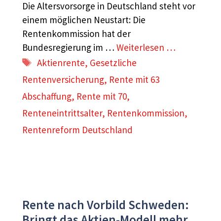
Die Altersvorsorge in Deutschland steht vor
einem möglichen Neustart: Die
Rentenkommission hat der
Bundesregierung im …
Weiterlesen …
Schlagwörter
Aktienrente
,
Gesetzliche
Rentenversicherung
,
Rente mit 63
Abschaffung
,
Rente mit 70
,
Renteneintrittsalter
,
Rentenkommission
,
Rentenreform Deutschland
Rente nach Vorbild Schweden:
Bringt das Aktien-Modell mehr