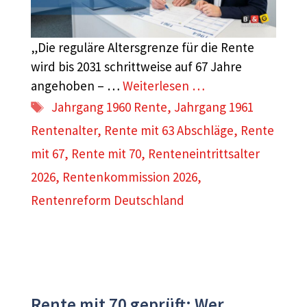
„Die reguläre Altersgrenze für die Rente
wird bis 2031 schrittweise auf 67 Jahre
angehoben – …
Weiterlesen …
Schlagwörter
Jahrgang 1960 Rente
,
Jahrgang 1961
Rentenalter
,
Rente mit 63 Abschläge
,
Rente
mit 67
,
Rente mit 70
,
Renteneintrittsalter
2026
,
Rentenkommission 2026
,
Rentenreform Deutschland
Rente mit 70 geprüft: Wer