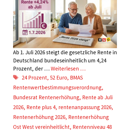
Ab 1. Juli 2026 steigt die gesetzliche Rente in
Deutschland bundeseinheitlich um 4,24
Prozent, der …
Weiterlesen …
Schlagwörter
24 Prozent
,
52 Euro
,
BMAS
Rentenwertbestimmungsverordnung
,
Bundesrat Rentenerhöhung
,
Rente ab Juli
2026
,
Rente plus 4
,
rentenanpassung 2026
,
Rentenerhöhung 2026
,
Rentenerhöhung
Ost West vereinheitlicht
,
Rentenniveau 48