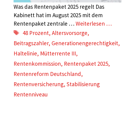
Was das Rentenpaket 2025 regelt Das
Kabinett hat im August 2025 mit dem
Rentenpaket zentrale …
Weiterlesen …
Schlagwörter
48 Prozent
,
Altersvorsorge
,
Beitragszahler
,
Generationengerechtigkeit
,
Haltelinie
,
Mütterrente III
,
Rentenkommission
,
Rentenpaket 2025
,
Rentenreform Deutschland
,
Rentenversicherung
,
Stabilisierung
Rentenniveau