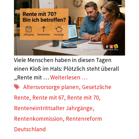
Viele Menschen haben in diesen Tagen
einen Kloß im Hals: Plötzlich steht überall
„Rente mit …
Weiterlesen …
Schlagwörter
Altersvorsorge planen
,
Gesetzliche
Rente
,
Rente mit 67
,
Rente mit 70
,
Renteneintrittsalter Jahrgänge
,
Rentenkommission
,
Rentenreform
Deutschland