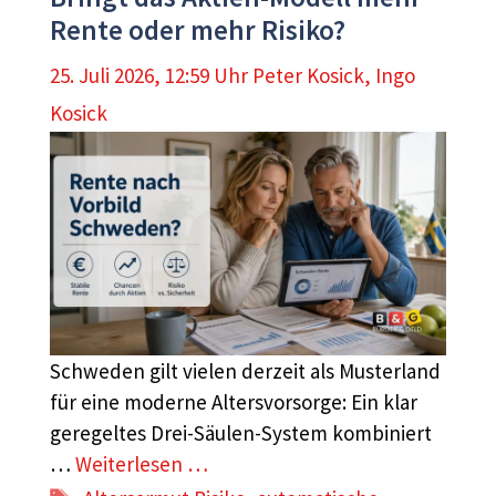
Rente oder mehr Risiko?
25. Juli 2026, 12:59 Uhr
Peter Kosick
,
Ingo
Kosick
Schweden gilt vielen derzeit als Musterland
für eine moderne Altersvorsorge: Ein klar
geregeltes Drei-Säulen-System kombiniert
…
Weiterlesen …
Schlagwörter