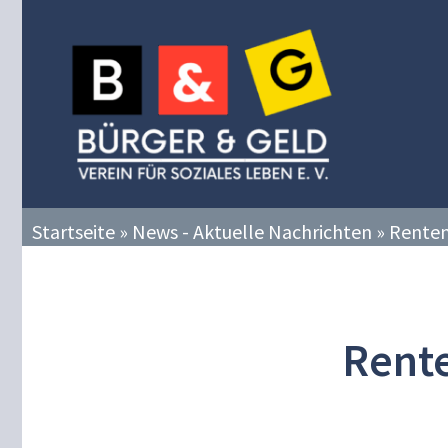
Zum
Inhalt
springen
Startseite
»
News - Aktuelle Nachrichten
»
Renten
Rente