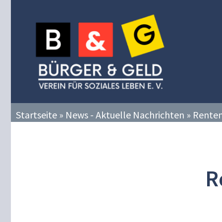
Zum
Inhalt
springen
Startseite
»
News - Aktuelle Nachrichten
»
Renten
R