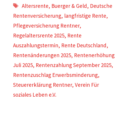
Schlagwörter
Altersrente
,
Buerger & Geld
,
Deutsche
Rentenversicherung
,
langfristige Rente
,
Pflegeversicherung Rentner
,
Regelaltersrente 2025
,
Rente
Auszahlungstermin
,
Rente Deutschland
,
Rentenänderungen 2025
,
Rentenerhöhung
Juli 2025
,
Rentenzahlung September 2025
,
Rentenzuschlag Erwerbsminderung
,
Steuererklärung Rentner
,
Verein Für
soziales Leben e.V.