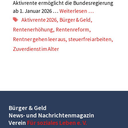
Aktivrente ermöglicht die Bundesregierung
ab 1. Januar 2026 …
Weiterlesen …
Schlagwörter
Aktivrente 2026
,
Bürger & Geld
,
Rentenerhöhung
,
Rentenreform
,
Rentner gehen leer aus
,
steuerfrei arbeiten
,
Zuverdienst im Alter
Bürger & Geld
News- und Nachrichtenmagazin
Verein
Für soziales Leben e. V.