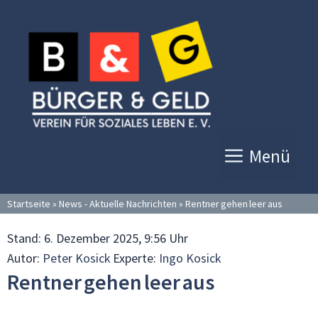
Zum
Inhalt
springen
Menü
Startseite
»
News - Aktuelle Nachrichten
»
Rentner gehen leer aus
Stand:
6. Dezember 2025, 9:56 Uhr
Autor:
Peter Kosick
Experte:
Ingo Kosick
Rentner gehen leer aus