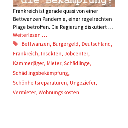
Frankreich ist gerade quasi von einer
Bettwanzen Pandemie, einer regelrechten
Plage betroffen. Die Regierung diskutiert …
Weiterlesen …
Schlagwörter
Bettwanzen
,
Bürgergeld
,
Deutschland
,
Frankreich
,
Insekten
,
Jobcenter
,
Kammerjäger
,
Mieter
,
Schädlinge
,
Schädlingsbekämpfung
,
Schönheitsreparaturen
,
Ungeziefer
,
Vermieter
,
Wohnungskosten