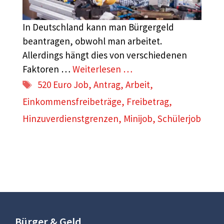
In Deutschland kann man Bürgergeld
beantragen, obwohl man arbeitet.
Allerdings hängt dies von verschiedenen
Faktoren …
Weiterlesen …
Schlagwörter
520 Euro Job
,
Antrag
,
Arbeit
,
Einkommensfreibeträge
,
Freibetrag
,
Hinzuverdienstgrenzen
,
Minijob
,
Schülerjob
Bürger & Geld