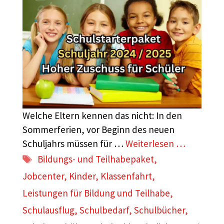
Welche Eltern kennen das nicht: In den
Sommerferien, vor Beginn des neuen
Schuljahrs müssen für …
Weiterlesen …
Schlagwörter
Bildungs- und Teilhabepaket
,
Jobcenter
,
Kinder
,
Klassenfahrt
,
Leistungen für Bildung und Teilhabe
,
Schulausflug
,
Schulbedarf
,
Schulbücher
,