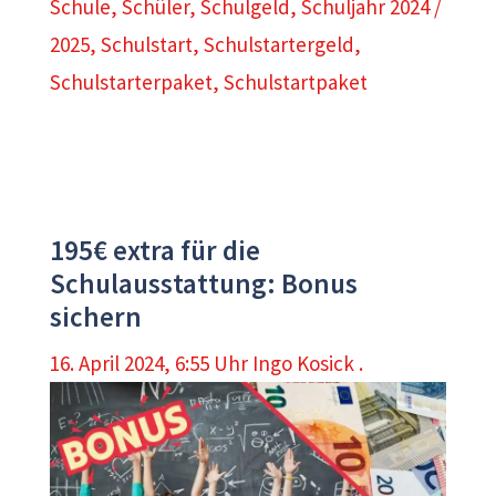
Schule
,
Schüler
,
Schulgeld
,
Schuljahr 2024 /
2025
,
Schulstart
,
Schulstartergeld
,
Schulstarterpaket
,
Schulstartpaket
195€ extra für die
Schulausstattung: Bonus
sichern
16. April 2024, 6:55 Uhr
Ingo Kosick .