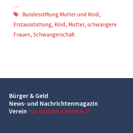
…
Schlagwörter
Bundesstiftung Mutter und Kind
,
Erstausstattung
,
Kind
,
Mutter
,
schwangere
Frauen
,
Schwangerschaft
Bürger & Geld
News- und Nachrichtenmagazin
Verein
Für soziales Leben e. V.