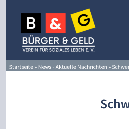
Zum
Inhalt
springen
Startseite
»
News - Aktuelle Nachrichten
»
Schwer
Schw