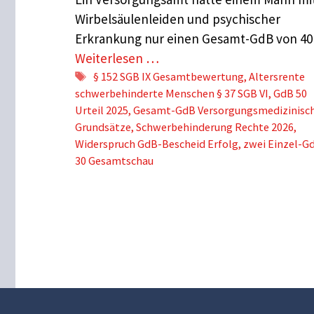
Wirbelsäulenleiden und psychischer
Erkrankung nur einen Gesamt-GdB von 4
Weiterlesen …
Schlagwörter
§ 152 SGB IX Gesamtbewertung
,
Altersrente
schwerbehinderte Menschen § 37 SGB VI
,
GdB 50
Urteil 2025
,
Gesamt-GdB Versorgungsmedizinisc
Grundsätze
,
Schwerbehinderung Rechte 2026
,
Widerspruch GdB-Bescheid Erfolg
,
zwei Einzel-G
30 Gesamtschau