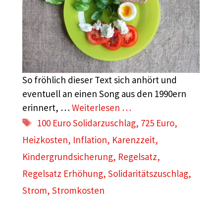
So fröhlich dieser Text sich anhört und
eventuell an einen Song aus den 1990ern
erinnert, …
Weiterlesen …
Schlagwörter
100 Euro Solidarzuschlag
,
725 Euro
,
Heizkosten
,
Inflation
,
Karenzzeit
,
Kindergrundsicherung
,
Regelsatz
,
Regelsatz Erhöhung
,
Solidaritätszuschlag
,
Strom
,
Stromkosten