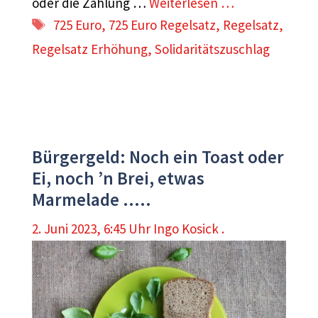
oder die Zahlung …
Weiterlesen …
Schlagwörter
725 Euro
,
725 Euro Regelsatz
,
Regelsatz
,
Regelsatz Erhöhung
,
Solidaritätszuschlag
Bürgergeld: Noch ein Toast oder
Ei, noch ’n Brei, etwas
Marmelade …..
2. Juni 2023, 6:45 Uhr
Ingo Kosick .