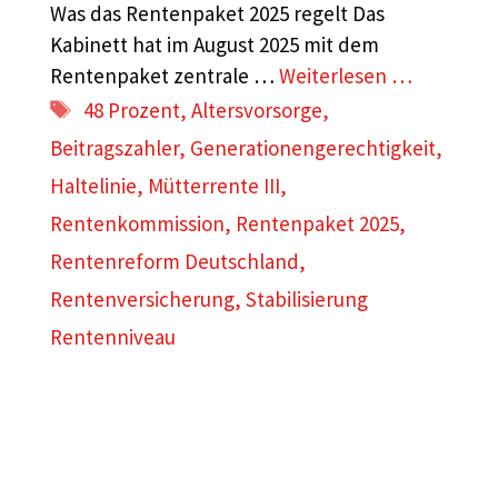
Was das Rentenpaket 2025 regelt Das
Kabinett hat im August 2025 mit dem
Rentenpaket zentrale …
Weiterlesen …
Schlagwörter
48 Prozent
,
Altersvorsorge
,
Beitragszahler
,
Generationengerechtigkeit
,
Haltelinie
,
Mütterrente III
,
Rentenkommission
,
Rentenpaket 2025
,
Rentenreform Deutschland
,
Rentenversicherung
,
Stabilisierung
Rentenniveau