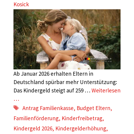
Kosick
Ab Januar 2026 erhalten Eltern in
Deutschland spürbar mehr Unterstützung:
Das Kindergeld steigt auf 259 …
Weiterlesen
…
Schlagwörter
Antrag Familienkasse
,
Budget Eltern
,
Familienförderung
,
Kinderfreibetrag
,
Kindergeld 2026
,
Kindergelderhöhung
,