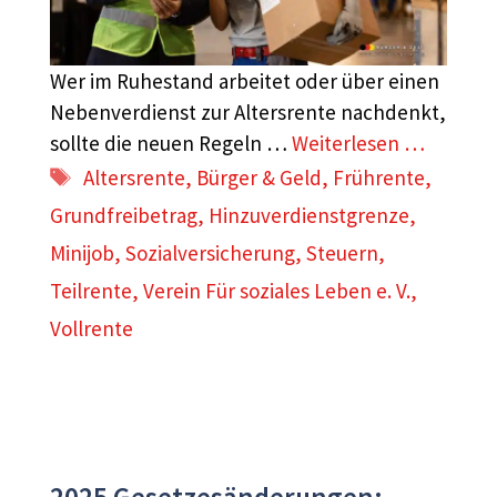
Wer im Ruhestand arbeitet oder über einen
Nebenverdienst zur Altersrente nachdenkt,
sollte die neuen Regeln …
Weiterlesen …
Schlagwörter
Altersrente
,
Bürger & Geld
,
Frührente
,
Grundfreibetrag
,
Hinzuverdienstgrenze
,
Minijob
,
Sozialversicherung
,
Steuern
,
Teilrente
,
Verein Für soziales Leben e. V.
,
Vollrente
2025 Gesetzesänderungen: