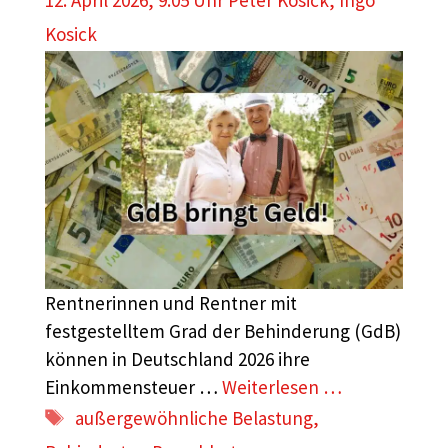
12. April 2026, 9:05 Uhr
Peter Kosick
,
Ingo
Kosick
Rentnerinnen und Rentner mit
festgestelltem Grad der Behinderung (GdB)
können in Deutschland 2026 ihre
Einkommensteuer …
Weiterlesen …
Schlagwörter
außergewöhnliche Belastung
,