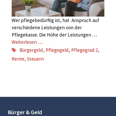
Wer pflegebedürftig ist, hat Anspruch auf
verschiedene Leistungen von der
Pflegekasse. Die Höhe der Leistungen …
Weiterlesen …
Schlagwörter
Bürgergeld
,
Pflegegeld
,
Pflegegrad 2
,
Rente
,
Steuern
Bürger & Geld