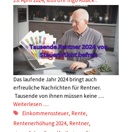
23. April 2024, 6:03 Uhr
Ingo Kosick .
Das laufende Jahr 2024 bringt auch
erfreuliche Nachrichten für Rentner.
Tausende von ihnen müssen keine …
Weiterlesen …
Schlagwörter
Einkommenssteuer
,
Rente
,
Rentenerhöhung 2024
,
Rentner
,