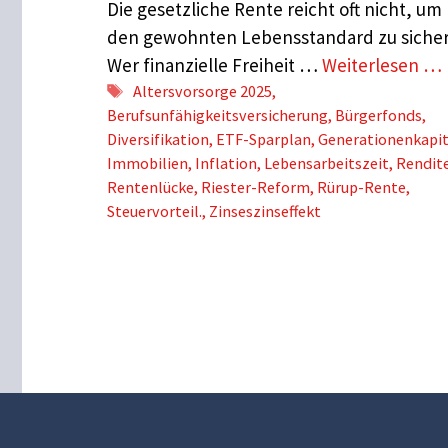
Die gesetzliche Rente reicht oft nicht, um
den gewohnten Lebensstandard zu sicher
Wer finanzielle Freiheit …
Weiterlesen …
Schlagwörter
Altersvorsorge 2025
,
Berufsunfähigkeitsversicherung
,
Bürgerfonds
,
Diversifikation
,
ETF-Sparplan
,
Generationenkapit
Immobilien
,
Inflation
,
Lebensarbeitszeit
,
Rendit
Rentenlücke
,
Riester-Reform
,
Rürup-Rente
,
Steuervorteil.
,
Zinseszinseffekt