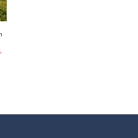
n
d
,