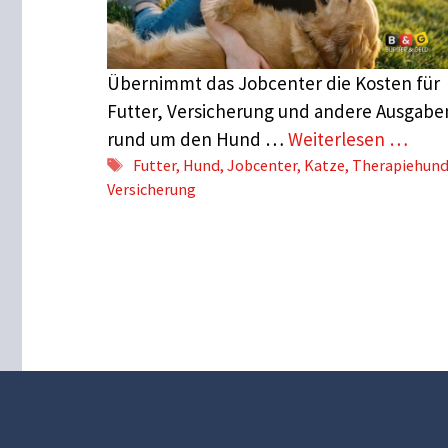
Übernimmt das Jobcenter die Kosten für
Futter, Versicherung und andere Ausgabe
rund um den Hund …
Weiterlesen …
Schlagwörter
Futter
,
Hund
,
Jobcenter
,
Katze
,
Therapiehun
Versicherung