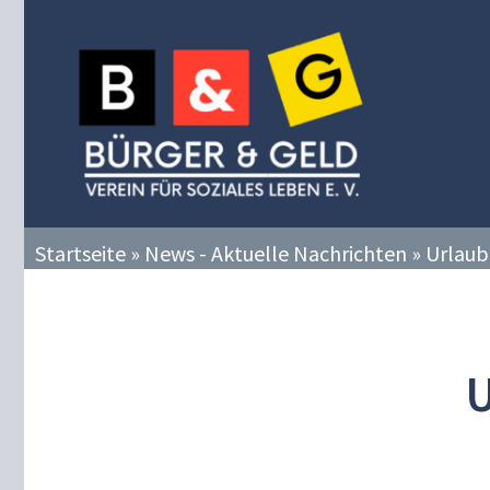
Zum
Inhalt
springen
Startseite
»
News - Aktuelle Nachrichten
»
Urlaub
U