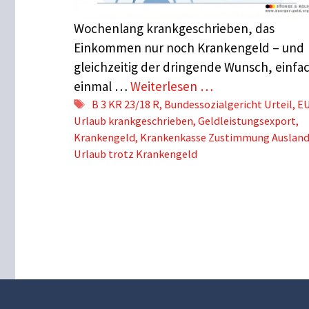
Wochenlang krankgeschrieben, das
Einkommen nur noch Krankengeld – und
gleichzeitig der dringende Wunsch, einfa
einmal …
Weiterlesen …
Schlagwörter
B 3 KR 23/18 R
,
Bundessozialgericht Urteil
,
E
Urlaub krankgeschrieben
,
Geldleistungsexport
,
Krankengeld
,
Krankenkasse Zustimmung Auslan
Urlaub trotz Krankengeld