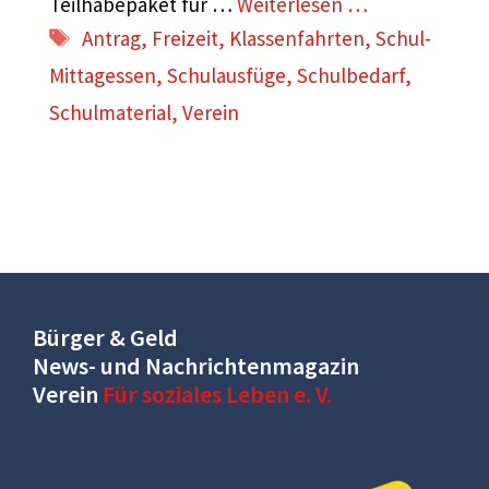
Teilhabepaket für …
Weiterlesen …
Schlagwörter
Antrag
,
Freizeit
,
Klassenfahrten
,
Schul-
Mittagessen
,
Schulausfüge
,
Schulbedarf
,
Schulmaterial
,
Verein
Bürger & Geld
News- und Nachrichtenmagazin
Verein
Für soziales Leben e. V.