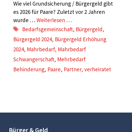
Wie viel Grundsicherung / Bürgergeld gibt
es 2026 für Paare? Zuletzt vor 2 Jahren
wurde …
Weiterlesen …
Schlagwörter
Bedarfsgemeinschaft
,
Bürgergeld
,
Bürgergeld 2024
,
Bürgergeld Erhöhung
2024
,
Mahrbedarf
,
Mahrbedarf
Schwangerschaft
,
Mehrbedarf
Behinderung
,
Paare
,
Partner
,
verheiratet
Bürger & Geld