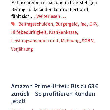
Mahnschreiben erhält und mit vierstelligen
Beitragsrückständen konfrontiert wird,
fühlt sich …
Weiterlesen …
Schlagwörter
Beitragsschulden
,
Bürgergeld
,
faq
,
GKV
,
Hilfebedürftigkeit
,
Krankenkasse
,
Leistungsanspruch ruht
,
Mahnung
,
SGB V
,
Verjährung
Amazon Prime-Urteil: Bis zu 63 €
zurück – So profitieren Kunden
jetzt!