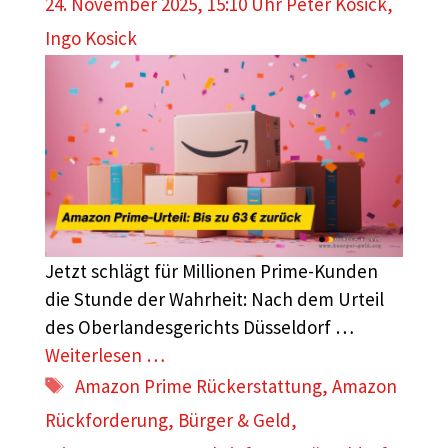
24. November 2025, 15:10 Uhr
Peter Kosick
,
Ingo Kosick
Jetzt schlägt für Millionen Prime-Kunden
die Stunde der Wahrheit: Nach dem Urteil
des Oberlandesgerichts Düsseldorf …
Weiterlesen …
Schlagwörter
Amazon Prime Rückerstattung
,
Amazon
Rückforderung
,
Bürger & Geld
,