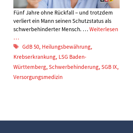
Fünf Jahre ohne Rückfall – und trotzdem
verliert ein Mann seinen Schutzstatus als
schwerbehinderter Mensch. …
Weiterlesen
…
Schlagwörter
GdB 50
,
Heilungsbewährung
,
Krebserkrankung
,
LSG Baden-
Württemberg
,
Schwerbehinderung
,
SGB IX
,
Versorgungsmedizin