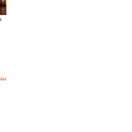
n
ales