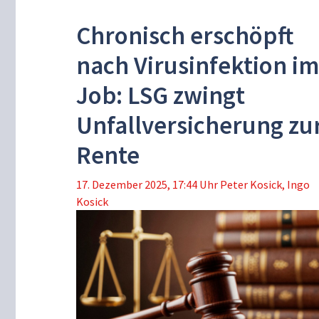
Chronisch erschöpft
nach Virusinfektion im
Job: LSG zwingt
Unfallversicherung zu
Rente
17. Dezember 2025, 17:44 Uhr
Peter Kosick
,
Ingo
Kosick