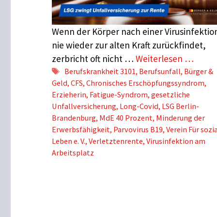
Wenn der Körper nach einer Virusinfektio
nie wieder zur alten Kraft zurückfindet,
zerbricht oft nicht …
Weiterlesen …
Schlagwörter
Berufskrankheit 3101
,
Berufsunfall
,
Bürger &
Geld
,
CFS
,
Chronisches Erschöpfungssyndrom
,
Erzieherin
,
Fatigue-Syndrom
,
gesetzliche
Unfallversicherung
,
Long-Covid
,
LSG Berlin-
Brandenburg
,
MdE 40 Prozent
,
Minderung der
Erwerbsfähigkeit
,
Parvovirus B19
,
Verein Für sozi
Leben e. V.
,
Verletztenrente
,
Virusinfektion am
Arbeitsplatz