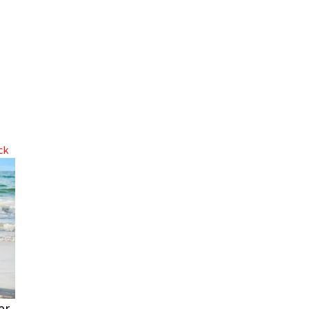
ck
er