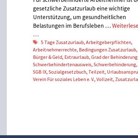
gesetzliche Zusatzurlaub eine wichtige
Unterstützung, um gesundheitlichen
Belastungen im Berufsleben …
Weiterles
…
Schlagwörter
5 Tage Zusatzurlaub
,
Arbeitgeberpflichten
,
Arbeitnehmerrechte
,
Bedingungen Zusatzurlaub
,
Bürger & Geld
,
Extraurlaub
,
Grad der Behinderung
Schwerbehindertenausweis
,
Schwerbehinderung
,
SGB IX
,
Sozialgesetzbuch
,
Teilzeit
,
Urlaubsanspr
Verein Für soziales Leben e. V.
,
Vollzeit
,
Zusatzurl