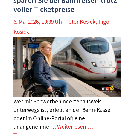
sparen Sie bei Bahnreisen trotz
voller Ticketpreise
6. Mai 2026, 19:39 Uhr
Peter Kosick
,
Ingo
Kosick
Wer mit Schwerbehindertenausweis
unterwegs ist, erlebt an der Bahn-Kasse
oder im Online-Portal oft eine
unangenehme …
Weiterlesen …