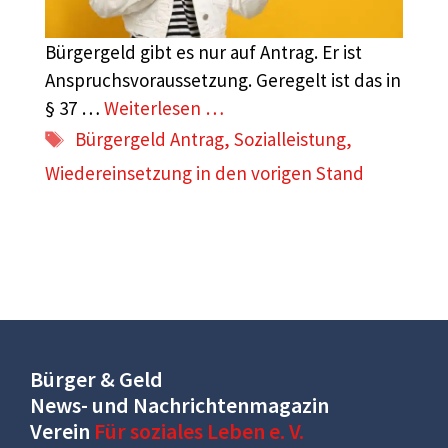
Bürgergeld gibt es nur auf Antrag. Er ist
Anspruchsvoraussetzung. Geregelt ist das in
§ 37 …
Weiterlesen …
Schlagwörter
Bürgergeld Antrag
,
Sozialleistung
,
Wiedereinsetzung in den vorigen Stand
Bürger & Geld
News- und Nachrichtenmagazin
Verein
Für soziales Leben e. V.