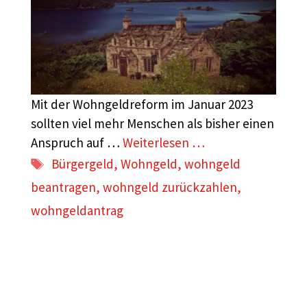
Mit der Wohngeldreform im Januar 2023
sollten viel mehr Menschen als bisher einen
Anspruch auf …
Weiterlesen …
Schlagwörter
Bürgergeld
,
Wohngeld
,
wohngeld
beantragen
,
wohngeld zurückzahlen
,
wohngeldantrag