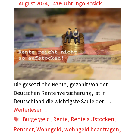
1. August 2024, 14:09 Uhr
Ingo Kosick .
Die gesetzliche Rente, gezahlt von der
Deutschen Rentenversicherung, ist in
Deutschland die wichtigste Säule der …
Weiterlesen …
Schlagwörter
Bürgergeld
,
Rente
,
Rente aufstocken
,
Rentner
,
Wohngeld
,
wohngeld beantragen
,