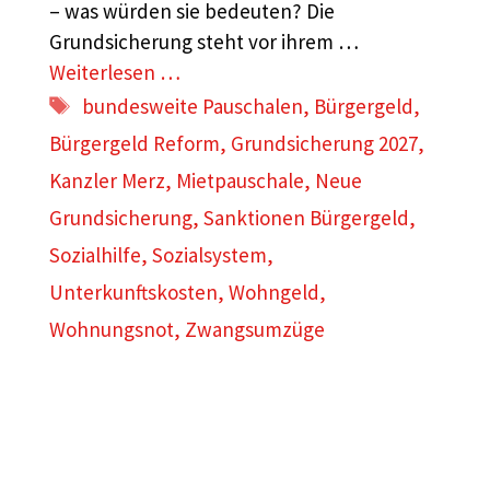
– was würden sie bedeuten? Die
Grundsicherung steht vor ihrem …
Weiterlesen …
Schlagwörter
bundesweite Pauschalen
,
Bürgergeld
,
Bürgergeld Reform
,
Grundsicherung 2027
,
Kanzler Merz
,
Mietpauschale
,
Neue
Grundsicherung
,
Sanktionen Bürgergeld
,
Sozialhilfe
,
Sozialsystem
,
Unterkunftskosten
,
Wohngeld
,
Wohnungsnot
,
Zwangsumzüge