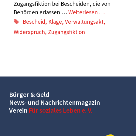
Zugangsfiktion bei Bescheiden, die von
Behörden erlassen …
Weiterlesen …
Schlagwörter
Bescheid
,
Klage
,
Verwaltungsakt
,
Widerspruch
,
Zugangsfiktion
Bürger & Geld
News- und Nachrichtenmagazin
Verein
Für soziales Leben e. V.