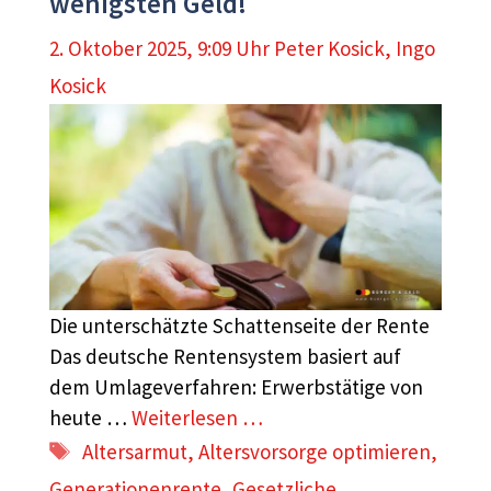
wenigsten Geld!
2. Oktober 2025, 9:09 Uhr
Peter Kosick
,
Ingo
Kosick
Die unterschätzte Schattenseite der Rente
Das deutsche Rentensystem basiert auf
dem Umlageverfahren: Erwerbstätige von
heute …
Weiterlesen …
Schlagwörter
Altersarmut
,
Altersvorsorge optimieren
,
Generationenrente
,
Gesetzliche