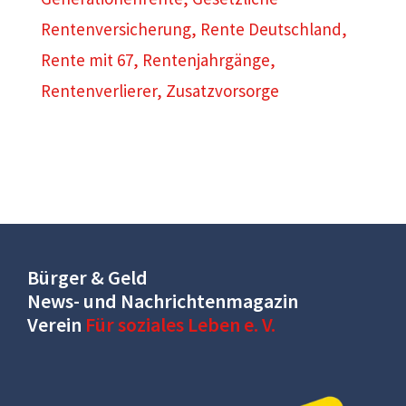
Rentenversicherung
,
Rente Deutschland
,
Rente mit 67
,
Rentenjahrgänge
,
Rentenverlierer
,
Zusatzvorsorge
Bürger & Geld
News- und Nachrichtenmagazin
Verein
Für soziales Leben e. V.