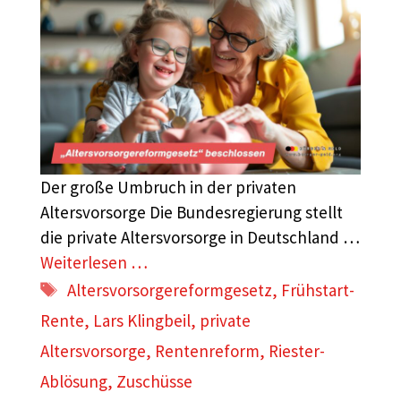
Der große Umbruch in der privaten
Altersvorsorge Die Bundesregierung stellt
die private Altersvorsorge in Deutschland …
Weiterlesen …
Schlagwörter
Altersvorsorgereformgesetz
,
Frühstart-
Rente
,
Lars Klingbeil
,
private
Altersvorsorge
,
Rentenreform
,
Riester-
Ablösung
,
Zuschüsse