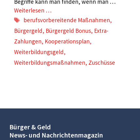
Begriffe kann man finden, wenn man …
Weiterlesen …
Schlagwörter
berufsvorbereitende Maßnahmen
,
Bürgergeld
,
Bürgergeld Bonus
,
Extra-
Zahlungen
,
Kooperationsplan
,
Weiterbildungsgeld
,
Weiterbildungsmaßnahmen
,
Zuschüsse
Bürger & Geld
News- und Nachrichtenmagazin