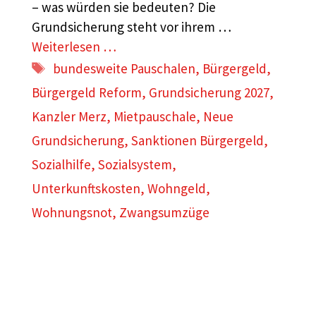
– was würden sie bedeuten? Die
Grundsicherung steht vor ihrem …
Weiterlesen …
Schlagwörter
bundesweite Pauschalen
,
Bürgergeld
,
Bürgergeld Reform
,
Grundsicherung 2027
,
Kanzler Merz
,
Mietpauschale
,
Neue
Grundsicherung
,
Sanktionen Bürgergeld
,
Sozialhilfe
,
Sozialsystem
,
Unterkunftskosten
,
Wohngeld
,
Wohnungsnot
,
Zwangsumzüge