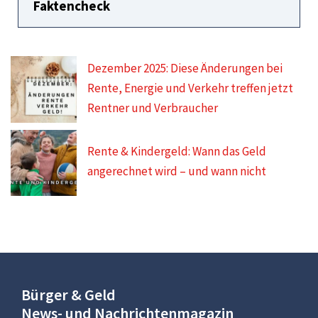
Faktencheck
Dezember 2025: Diese Änderungen bei
Rente, Energie und Verkehr treffen jetzt
Rentner und Verbraucher
Rente & Kindergeld: Wann das Geld
angerechnet wird – und wann nicht
Bürger & Geld
News- und Nachrichtenmagazin