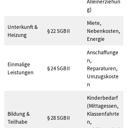
Alleinerziehun
g)
Miete,
Unterkunft &
§ 22 SGB II
Nebenkosten,
Heizung
Energie
Anschaffunge
n,
Einmalige
§ 24 SGB II
Reparaturen,
Leistungen
Umzugskoste
n
Kinderbedarf
(Mittagessen,
Bildung &
Klassenfahrte
§ 28 SGB II
Teilhabe
n,