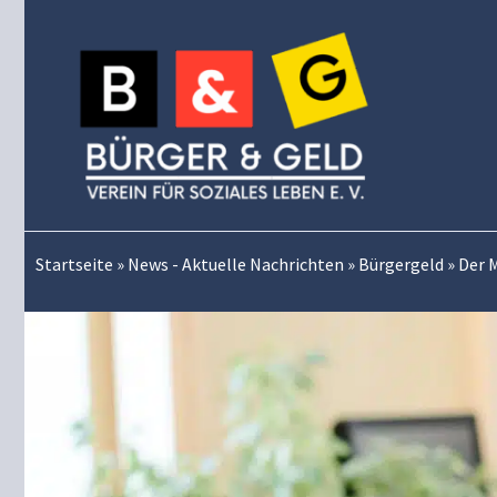
Zum
Inhalt
springen
Startseite
»
News - Aktuelle Nachrichten
»
Bürgergeld
»
Der M