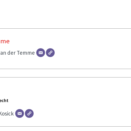
mme
van der Temme
echt
Kosick