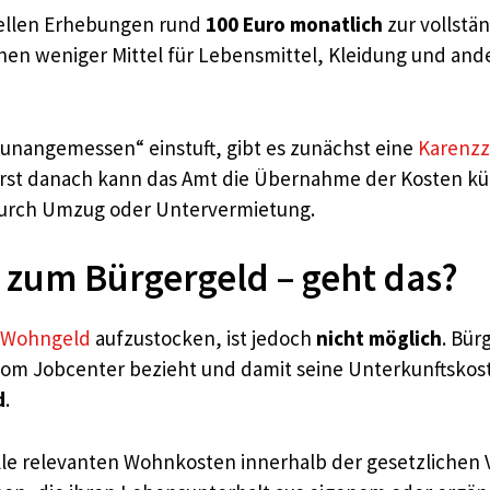
uellen Erhebungen rund
100 Euro monatlich
zur vollstä
hen weniger Mittel für Lebensmittel, Kleidung und an
„unangemessen“ einstuft, gibt es zunächst eine
Karenzz
rst danach kann das Amt die Übernahme der Kosten kür
durch Umzug oder Untervermietung.
zum Bürgergeld – geht das?
Wohngeld
aufzustocken, ist jedoch
nicht möglich
. Bür
om Jobcenter bezieht und damit seine Unterkunftskos
d
.
 alle relevanten Wohnkosten innerhalb der gesetzlichen