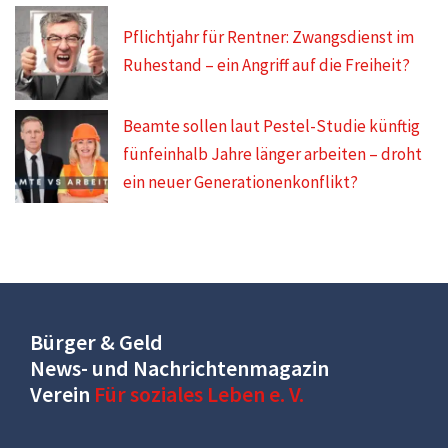
Pflichtjahr für Rentner: Zwangsdienst im
Ruhestand – ein Angriff auf die Freiheit?
Beamte sollen laut Pestel-Studie künftig
fünfeinhalb Jahre länger arbeiten – droht
ein neuer Generationenkonflikt?
Bürger & Geld
News- und Nachrichtenmagazin
Verein
Für soziales Leben e. V.