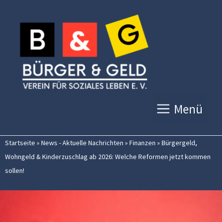
Zum
Inhalt
springen
Menü
Startseite
»
News - Aktuelle Nachrichten
»
Finanzen
»
Bürgergeld,
Wohngeld & Kinderzuschlag ab 2026: Welche Reformen jetzt kommen
sollen!