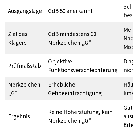
Schwe
Ausgangslage
GdB 50 anerkannt
beste
Mehr
Ziel des
GdB mindestens 60 +
Nacht
Klägers
Merkzeichen „G“
Mobili
Objektive
Diagn
Prüfmaßstab
Funktionsverschlechterung
nicht
Merkzeichen
Erhebliche
Häufig
„G“
Gehbeeinträchtigung
km/30
Gutac
Keine Höherstufung, kein
Ergebnis
ausre
Merkzeichen „G“
Erheb