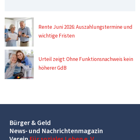
Rente Juni 2026: Auszahlungstermine und
wichtige Fristen
Urteil zeigt: Ohne Funktionsnachweis kein
höherer GdB
Bürger & Geld
News- und Nachrichtenmagazin
Verein
Für soziales Leben e. V.