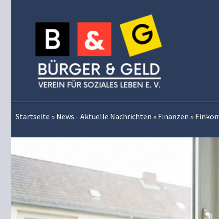
Zum
Inhalt
springen
Startseite
»
News - Aktuelle Nachrichten
»
Finanzen
»
Einkom