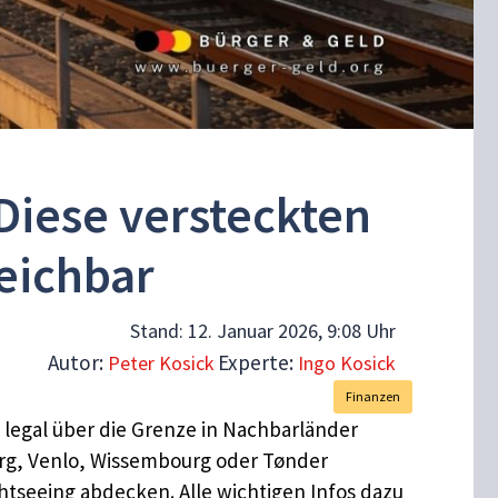
Diese versteckten
reichbar
Stand:
12. Januar 2026, 9:08 Uhr
Autor:
Experte:
Peter Kosick
Ingo Kosick
Finanzen
 legal über die Grenze in Nachbarländer
burg, Venlo, Wissembourg oder Tønder
tseeing abdecken. Alle wichtigen Infos dazu