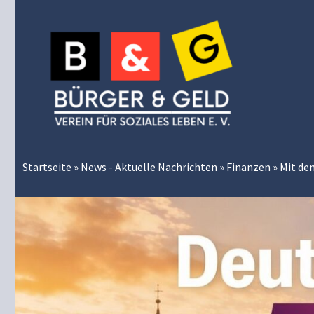
Zum
Inhalt
springen
Startseite
»
News - Aktuelle Nachrichten
»
Finanzen
»
Mit dem