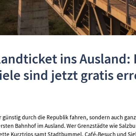
andticket ins Ausland: 
ele sind jetzt gratis er
ur günstig durch die Republik fahren, sondern auch ganz
m ersten Bahnhof im Ausland. Wer Grenzstädte wie Salz
tte Kurztrips samt Stadtbummel, Café‑Besuch und Sigh