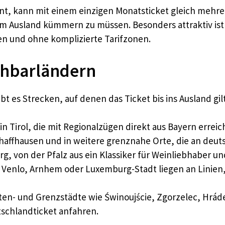
ant, kann mit einem einzigen Monatsticket gleich mehr
t im Ausland kümmern zu müssen. Besonders attraktiv i
en und ohne komplizierte Tarifzonen.
achbarländern
t es Strecken, auf denen das Ticket bis ins Ausland gi
n Tirol, die mit Regionalzügen direkt aus Bayern erreic
haffhausen und in weitere grenznahe Orte, die an deu
g, von der Pfalz aus ein Klassiker für Weinliebhaber u
 Venlo, Arnhem oder Luxemburg-Stadt liegen an Linien
en- und Grenzstädte wie Świnoujście, Zgorzelec, Hráde
tschlandticket anfahren.