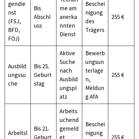
gendie
Beschei
Bis
me am
nst
nigung
Abschl
anerka
255 €
(FSJ,
des
uss
nnten
BFD,
Trägers
Dienst
FÖJ)
Aktive
Bewerb
Suche
ungsun
Ausbild
Bis 25.
nach
terlage
ungssu
Geburt
255 €
Ausbild
n,
che
stag
ungspl
Meldun
atz
g AfA
Arbeits
uchend
Beschei
Bis 21.
gemeld
Arbeitsl
nigung
Geburt
et
255 €