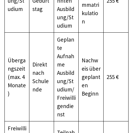
ung/St
Geburt
nnten
255 €
mmatri
udium
stag
Ausbild
kulatio
ung/St
n
udium
Geplan
te
Aufnah
Überga
Nachw
Direkt
me
ngszeit
eis über
nach
Ausbild
(max. 4
geplant
255 €
Schule
ung/St
Monate
en
nde
udium/
)
Beginn
Freiwilli
gendie
nst
Freiwilli
Teilnah