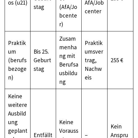
os (u21)
AfA/Job
stag
(AfA/Jo
center
bcente
r)
Zusam
Praktik
Praktik
menha
um
Bis 25.
umsver
ng mit
(berufs
Geburt
trag,
255 €
Berufsa
bezoge
stag
Nachw
usbildu
n)
eis
ng
Keine
weitere
Ausbild
ung
Keine
Kein
geplant
Vorauss
Entfällt
–
Anspru