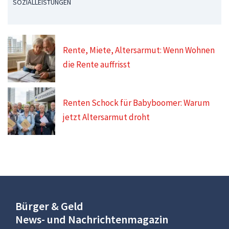
SOZIALLEISTUNGEN
Rente, Miete, Altersarmut: Wenn Wohnen
die Rente auffrisst
Renten Schock für Babyboomer: Warum
jetzt Altersarmut droht
Bürger & Geld
News- und Nachrichtenmagazin