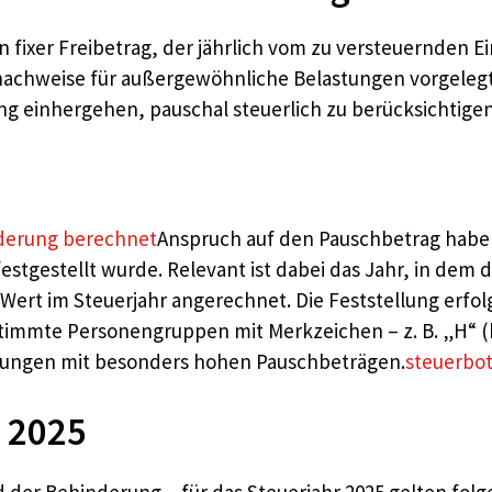
in fixer Freibetrag, der jährlich vom zu versteuernd
lnachweise für außergewöhnliche Belastungen vorgelegt 
 einhergehen, pauschal steuerlich zu berücksichtigen
nderung berechnet
Anspruch auf den Pauschbetrag haben
estgestellt wurde. Relevant ist dabei das Jahr, in dem 
rt im Steuerjahr angerechnet. Die Feststellung erfol
immte Personengruppen mit Merkzeichen – z. B. „H“ (hilf
elungen mit besonders hohen Pauschbeträgen.
steuerbo
 2025
d der Behinderung – für das Steuerjahr 2025 gelten fol