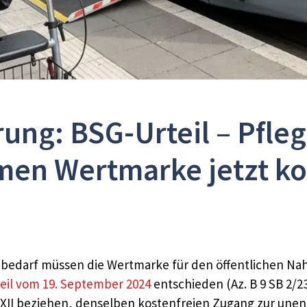
ung: BSG-Urteil – Pfl
en Wertmarke jetzt kos
darf müssen die Wertmarke für den öffentlichen Nahv
eil vom 19. September 2024
entschieden (Az. B 9 SB 2/2
B XII beziehen, denselben kostenfreien Zugang zur une