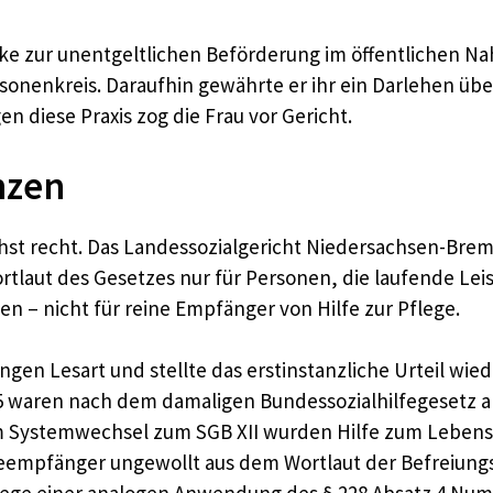
ke zur unentgeltlichen Beförderung im öffentlichen Nah
nenkreis. Daraufhin gewährte er ihr ein Darlehen über 
 diese Praxis zog die Frau vor Gericht.
nzen
hst recht. Das Landessozialgericht Niedersachsen-Bremen
rtlaut des Gesetzes nur für Personen, die laufende L
ten – nicht für reine Empfänger von Hilfe zur Pflege.
gen Lesart und stellte das erstinstanzliche Urteil wie
5 waren nach dem damaligen Bundessozialhilfegesetz a
em Systemwechsel zum SGB XII wurden Hilfe zum Lebensu
feempfänger ungewollt aus dem Wortlaut der Befreiungs