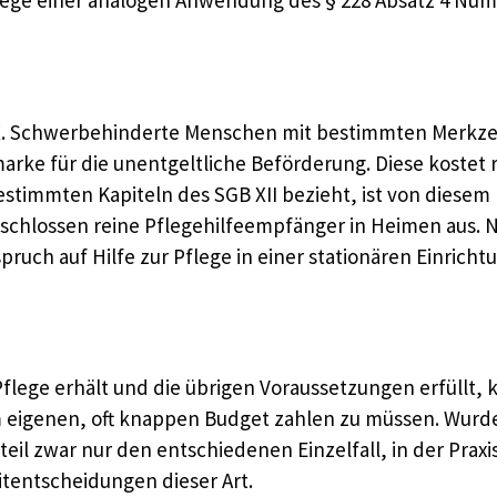
Wege einer analogen Anwendung des § 228 Absatz 4 Numm
X. Schwerbehinderte Menschen mit bestimmten Merkzeic
ke für die unentgeltliche Beförderung. Diese kostet re
estimmten Kapiteln des SGB XII bezieht, ist von diesem 
 schlossen reine Pflegehilfeempfänger in Heimen aus. N
pruch auf Hilfe zur Pflege in einer stationären Einricht
Pflege erhält und die übrigen Voraussetzungen erfüllt,
eigenen, oft knappen Budget zahlen zu müssen. Wurde d
teil zwar nur den entschiedenen Einzelfall, in der Prax
itentscheidungen dieser Art.