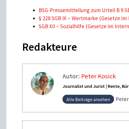
BSG-Pressemitteilung zum Urteil B 9 S
§ 228 SGB IX – Wertmarke (Gesetze im 
SGB XII – Sozialhilfe (Gesetze im Inter
Redakteure
Autor:
Peter Kosick
Journalist und Jurist | Rente, B
Pete
Alle Beiträge ansehen