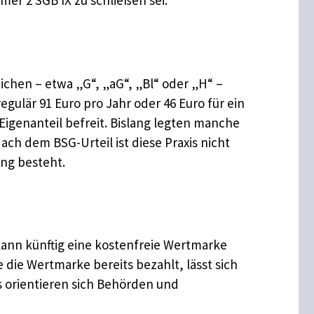
er 2 SGB IX zu schließen sei.
hen – etwa „G“, „aG“, „Bl“ oder „H“ –
gulär 91 Euro pro Jahr oder 46 Euro für ein
Eigenanteil befreit. Bislang legten manche
ach dem BSG-Urteil ist diese Praxis nicht
ung besteht.
 kann künftig eine kostenfreie Wertmarke
ie Wertmarke bereits bezahlt, lässt sich
is orientieren sich Behörden und