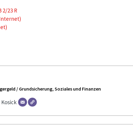
B 2/23 R
Internet)
net)
ürgergeld / Grundsicherung, Soziales und Finanzen
r
Kosick