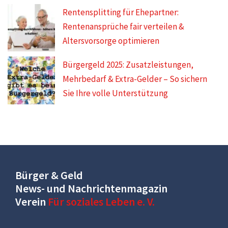
Rentensplitting für Ehepartner:
Rentenansprüche fair verteilen &
Altersvorsorge optimieren
Bürgergeld 2025: Zusatzleistungen,
Mehrbedarf & Extra-Gelder – So sichern
Sie Ihre volle Unterstützung
Bürger & Geld
News- und Nachrichtenmagazin
Verein
Für soziales Leben e. V.