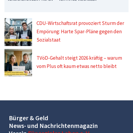
CDU-Wirtschaftsrat provoziert Sturm der
Empörung: Harte Spar-Pläne gegen den
Sozialstaat
TVöD-Gehalt steigt 2026 kräftig – warum
vom Plus oft kaum etwas netto bleibt
Bürger & Geld
News- und Nachrichtenmagazin