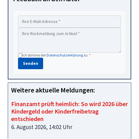
Ich stimme der
Datenschutzerklärung
zu. *
Senden
Weitere aktuelle Meldungen:
Finanzamt prüft heimlich: So wird 2026 über
Kindergeld oder Kinderfreibetrag
entschieden
6. August 2026, 14:02 Uhr