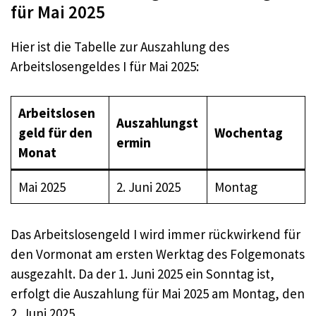
für Mai 2025
Hier ist die Tabelle zur Auszahlung des
Arbeitslosengeldes I für Mai 2025:
Arbeitslosen
Auszahlungst
geld für den
Wochentag
ermin
Monat
Mai 2025
2. Juni 2025
Montag
Das Arbeitslosengeld I wird immer rückwirkend für
den Vormonat am ersten Werktag des Folgemonats
ausgezahlt. Da der 1. Juni 2025 ein Sonntag ist,
erfolgt die Auszahlung für Mai 2025 am Montag, den
2. Juni 2025