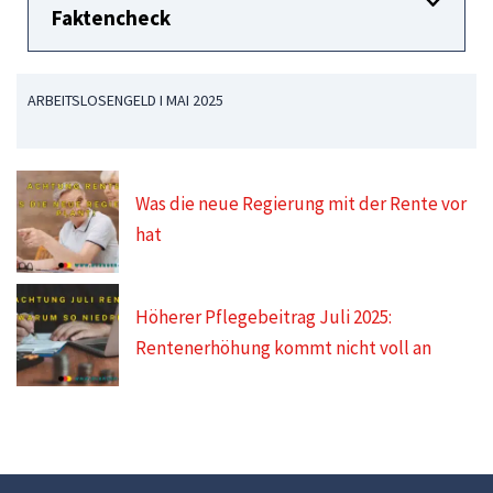
Faktencheck
ARBEITSLOSENGELD I MAI 2025
Was die neue Regierung mit der Rente vor
hat
Höherer Pflegebeitrag Juli 2025:
Rentenerhöhung kommt nicht voll an