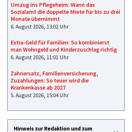
Umzug ins Pflegeheim: Wann das
Sozialamt die doppelte Miete für bis zu drei
Monate übernimmt
6. August 2026, 13:02 Uhr
Extra-Geld für Familien: So kombinierst
man Wohngeld und Kinderzuschlag richtig
6. August 2026, 11:01 Uhr
Zahnersatz, Familienversicherung,
Zuzahlungen: So teuer wird die
Krankenkasse ab 2027
5. August 2026, 15:04 Uhr
Hinweis zur Redaktion und zum