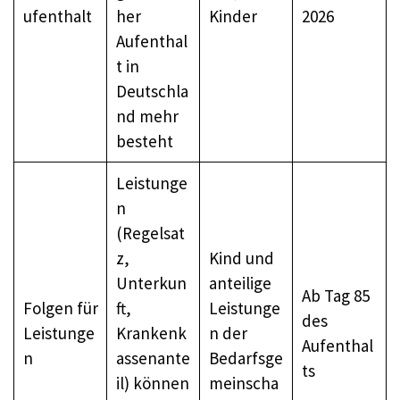
ufenthalt
her
Kinder
2026
Aufenthal
t in
Deutschla
nd mehr
besteht
Leistunge
n
(Regelsat
z,
Kind und
Unterkun
anteilige
Ab Tag 85
Folgen für
ft,
Leistunge
des
Leistunge
Krankenk
n der
Aufenthal
n
assenante
Bedarfsge
ts
il) können
meinscha