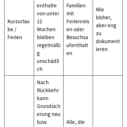
enthalte
Familien
Wie
von unter
mit
bisher,
Kurzurlau
12
Ferienreis
aber eng
be /
Wochen
en oder
zu
Ferien
bleiben
Besuchsa
dokument
regelmäßi
ufenthalt
ieren
g
en
unschädli
ch
Nach
Rückkehr
kann
Grundsich
erung neu
bzw.
Alle, die