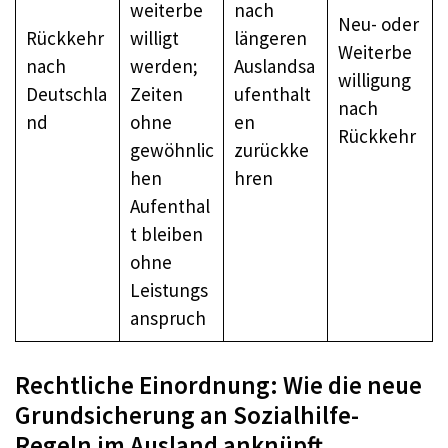
weiterbe
nach
Neu- oder
Rückkehr
willigt
längeren
Weiterbe
nach
werden;
Auslandsa
willigung
Deutschla
Zeiten
ufenthalt
nach
nd
ohne
en
Rückkehr
gewöhnlic
zurückke
hen
hren
Aufenthal
t bleiben
ohne
Leistungs
anspruch
Rechtliche Einordnung: Wie die neue
Grundsicherung an Sozialhilfe-
Regeln im Ausland anknüpft