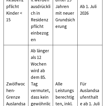
pflicht
ausdrückli
Jahren
Ab 1. Juli
Kinder <
ch in
mit neuer
2026
15
Residenz
Grundsich
pflicht
erung
einbezog
en
Ab länger
als 12
Wochen
wird ab
dem 85.
Zwölfwoc
Tag
Alle
Für
hen-
vermutet,
Leistungs
Auslandsa
Grenze
dass kein
berechtig
ufenthalt
Auslandsa
gewöhnlic
ten, inkl.
e ab 1. Juli