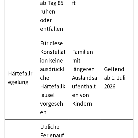
ab Tag 85
ft
ruhen
oder
entfallen
Für diese
Konstellat
Familien
ion keine
mit
ausdrückli
längeren
Geltend
Härtefallr
che
Auslandsa
ab 1. Juli
egelung
Härtefallk
ufenthalt
2026
lausel
en von
vorgeseh
Kindern
en
Übliche
Ferienauf