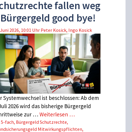
chutzrechte fallen weg
 Bürgergeld good bye!
 Juni 2026, 10:01 Uhr
Peter Kosick
,
Ingo Kosick
r Systemwechsel ist beschlossen: Ab dem
 Juli 2026 wird das bisherige Bürgergeld
hrittweise zur …
Weiterlesen …
Schlagwörter
5-fach
,
Bürgergeld Schutzrechte
,
undsicherungsgeld Mitwirkungspflichten
,