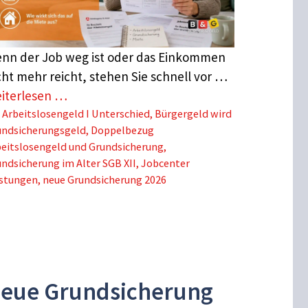
nn der Job weg ist oder das Einkommen
cht mehr reicht, stehen Sie schnell vor …
iterlesen …
Schlagwörter
Arbeitslosengeld I Unterschied
,
Bürgergeld wird
undsicherungsgeld
,
Doppelbezug
eitslosengeld und Grundsicherung
,
ndsicherung im Alter SGB XII
,
Jobcenter
istungen
,
neue Grundsicherung 2026
eue Grundsicherung