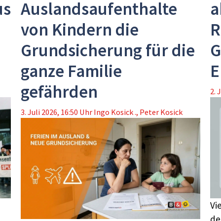
us
Auslandsaufenthalte
a
von Kindern die
R
Grundsicherung für die
G
ganze Familie
E
gefährden
2. 
3. Juli 2026, 16:50 Uhr
Ingo Kosick .
,
Peter Kosick
Vi
de