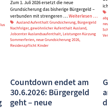
Zum 1. Juli 2026 ersetzt die neue
ic
Grundsicherung das bisherige Bürgergeld –
verbunden mit strengeren …
Weiterlesen …
abg
Schlagwörter
Ausland Aufenthalt Grundsicherung
,
Bürgergeld
ne
lus
Nachfolger
,
gewöhnlicher Aufenthalt Ausland
,
Sc
Jobcenter Auslandsaufenthalt
,
Leistungen Kürzung
Ve
Sommerferien
,
neue Grundsicherung 2026
,
Residenzpflicht Kinder
Countdown endet am
G
30.6.2026: Bürgergeld
a
g
geht – neue
d