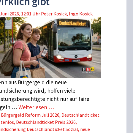
irklich gibt
 Juni 2026, 12:01 Uhr
Peter Kosick
,
Ingo Kosick
nn aus Bürgergeld die neue
undsicherung wird, hoffen viele
istungsberechtigte nicht nur auf faire
geln …
Weiterlesen …
Schlagwörter
Bürgergeld Reform Juli 2026
,
Deutschlandticket
stenlos
,
Deutschlandticket Preis 2026
,
ndsicherung Deutschlandticket Sozial
,
neue