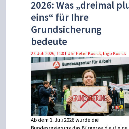
2026: Was „dreimal pl
eins“ für Ihre
Grundsicherung
bedeute
27. Juli 2026, 11:01 Uhr
Peter Kosick
,
Ingo Kosick
Ab dem 1. Juli 2026 wurde die
Bundesregierung das Bürgergeld auf eine