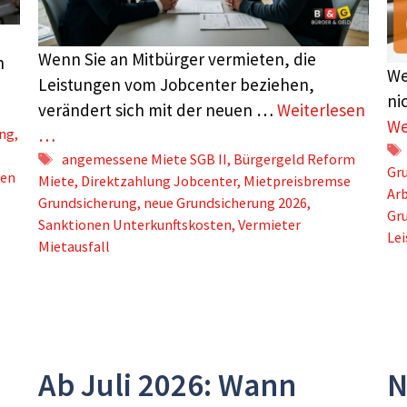
Wenn Sie an Mitbürger vermieten, die
n
We
Leistungen vom Jobcenter beziehen,
ni
verändert sich mit der neuen …
Weiterlesen
We
ung
,
…
Schlagwörter
angemessene Miete SGB II
,
Bürgergeld Reform
Gr
nen
Miete
,
Direktzahlung Jobcenter
,
Mietpreisbremse
Arb
Grundsicherung
,
neue Grundsicherung 2026
,
Gru
Sanktionen Unterkunftskosten
,
Vermieter
Le
Mietausfall
Ab Juli 2026: Wann
N