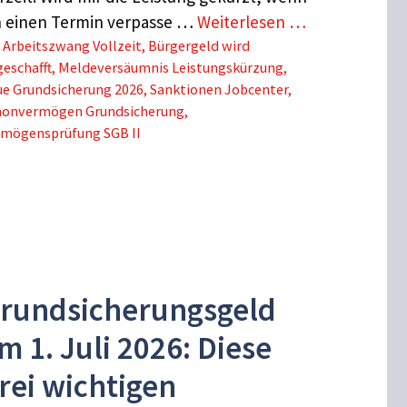
h einen Termin verpasse …
Weiterlesen …
Schlagwörter
Arbeitszwang Vollzeit
,
Bürgergeld wird
eschafft
,
Meldeversäumnis Leistungskürzung
,
ue Grundsicherung 2026
,
Sanktionen Jobcenter
,
honvermögen Grundsicherung
,
rmögensprüfung SGB II
rundsicherungsgeld
m 1. Juli 2026: Diese
rei wichtigen