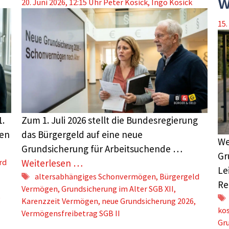
w
20. Juni 2026, 12:15 Uhr
Peter Kosick
,
Ingo Kosick
15.
1.
Zum 1. Juli 2026 stellt die Bundesregierung
uen
das Bürgergeld auf eine neue
We
Grundsicherung für Arbeitsuchende …
Gr
rd
Weiterlesen …
Le
Schlagwörter
altersabhängiges Schonvermögen
,
Bürgergeld
Re
Vermögen
,
Grundsicherung im Alter SGB XII
,
g
Karenzzeit Vermögen
,
neue Grundsicherung 2026
,
ko
Vermögensfreibetrag SGB II
Gru