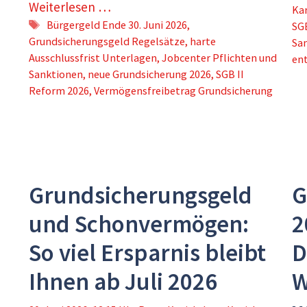
Weiterlesen …
Ka
Schlagwörter
Bürgergeld Ende 30. Juni 2026
,
SGB
Grundsicherungsgeld Regelsätze
,
harte
Sa
Ausschlussfrist Unterlagen
,
Jobcenter Pflichten und
ent
Sanktionen
,
neue Grundsicherung 2026
,
SGB II
Reform 2026
,
Vermögensfreibetrag Grundsicherung
Grundsicherungsgeld
G
und Schonvermögen:
2
So viel Ersparnis bleibt
D
Ihnen ab Juli 2026
W