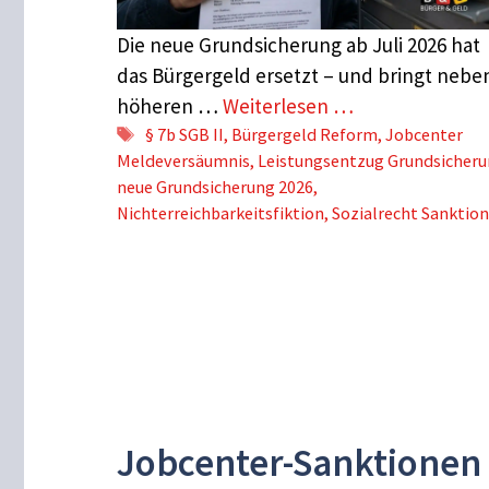
Die neue Grundsicherung ab Juli 2026 hat
das Bürgergeld ersetzt – und bringt nebe
höheren …
Weiterlesen …
Schlagwörter
§ 7b SGB II
,
Bürgergeld Reform
,
Jobcenter
Meldeversäumnis
,
Leistungsentzug Grundsicher
neue Grundsicherung 2026
,
Nichterreichbarkeitsfiktion
,
Sozialrecht Sanktio
Jobcenter-Sanktionen