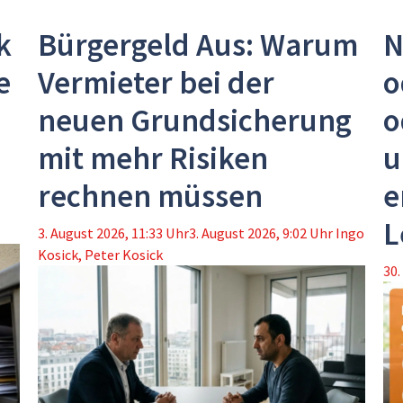
k
Bürgergeld Aus: Warum
N
e
Vermieter bei der
o
neuen Grundsicherung
o
mit mehr Risiken
u
rechnen müssen
e
L
3. August 2026, 11:33 Uhr
3. August 2026, 9:02 Uhr
Ingo
Kosick
,
Peter Kosick
30.