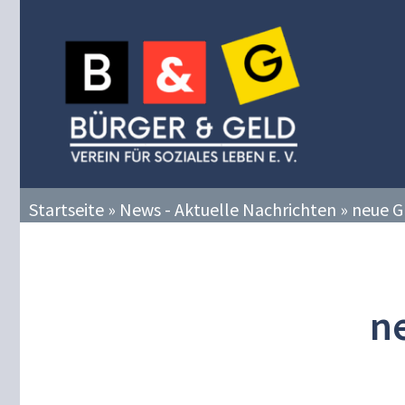
Zum
Inhalt
springen
Startseite
»
News - Aktuelle Nachrichten
»
neue G
n