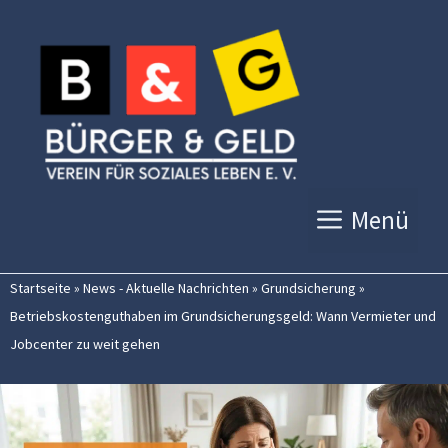
Zum
Inhalt
springen
Menü
Startseite
»
News - Aktuelle Nachrichten
»
Grundsicherung
»
Betriebskostenguthaben im Grundsicherungsgeld: Wann Vermieter und
Jobcenter zu weit gehen